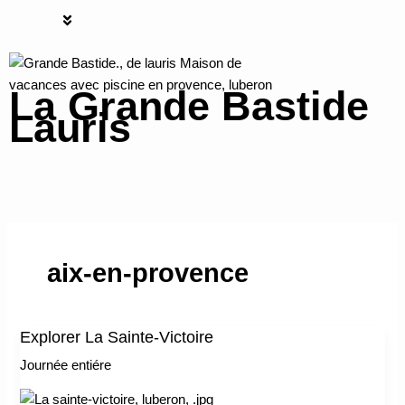
Aller
R
Menu
au
e
contenu
c
La Grande Bastide
h
Lauris
e
r
Grande bastide Lauris
c
h
e
r
aix-en-provence
Explorer La Sainte-Victoire
Explorer
La
Journée entiére
Sainte-
Victoire